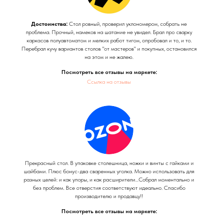
Достоинства:
Стол ровный, проверил уклономером, собрать не
проблема. Прочный, намеков на шатание не увидел. Брал про сварку
каркасов полуавтоматом и мелких работ тигом, опробовал и то, и то.
Перебрал кучу вариантов столов "от мастеров" и покупных, остановился
на этом и не жалею.
Посмотреть все отзывы на маркете:
Ссылка на отзывы
Прекрасный стол. В упаковке столешница, ножки и винты с гайками и
шайбами. Плюс бонус-два сваренных уголка. Можно использовать для
разных целей: и как упоры, и как расширители…Собрал моментально и
без проблем. Все отверстия соответствуют идеально. Спасибо
производителю и продавцу!!
Посмотреть все отзывы на маркете: