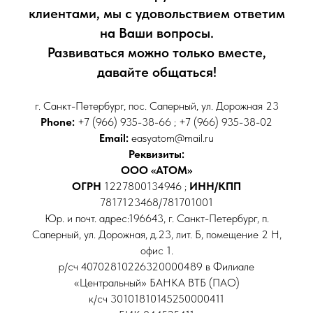
клиентами, мы с удовольствием ответим
на Ваши вопросы.
Развиваться можно только вместе,
давайте общаться!
г. Санкт-Петербург, пос. Саперный, ул. Дорожная 23
Phone:
+7 (966) 935-38-66 ; +7 (966) 935-38-02
Email:
easyatom@mail.ru
Реквизиты:
ООО «АТОМ»
ОГРН
1227800134946 ;
ИНН/КПП
7817123468/781701001
Юр. и почт. адрес:196643, г. Санкт-Петербург, п.
Саперный, ул. Дорожная, д.23, лит. Б, помещение 2 Н,
офис 1.
р/сч 40702810226320000489 в Филиале
«Центральный» БАНКА ВТБ (ПАО)
к/сч 30101810145250000411