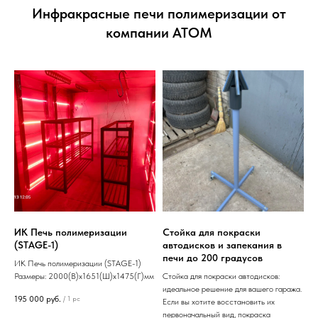
Инфракрасные печи полимеризации от
компании АТОМ
ИК Печь полимеризации
Стойка для покраски
(STAGE-1)
автодисков и запекания в
печи до 200 градусов
ИК Печь полимеризации (STAGE-1)
Размеры: 2000(В)х1651(Ш)х1475(Г)мм
Стойка для покраски автодисков:
идеальное решение для вашего гаража.
195 000
руб.
/
1 pc
Если вы хотите восстановить их
первоначальный вид, покраска