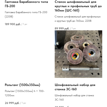
Галтовка Барабанного типа
Станок шлифовальный для
ГБ-200
круглых и профильных труб до
160мм (ШС-160)
Галтовка Барабанного типа ГБ-200
(220В)
Станок шлифовальный для профильных
и круглых труб до 160мм. 220В
189 900
руб.
/
1 pc
89 999
руб.
/
1 pc
Рольганг (1500х350мм)
Шлифовальный набор для
станка ЗС-160
Рольганг (1500х350мм) h = 700-
1200мм
Шлифовальный набор для станка
ЗС-160
26 999
руб.
/
1 pc