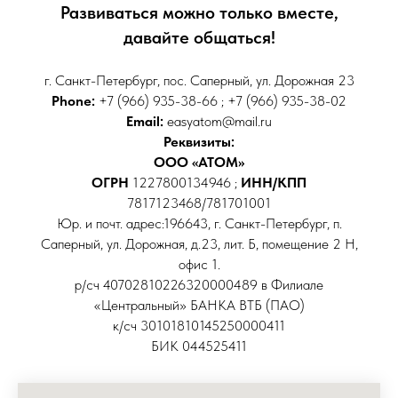
Развиваться можно только вместе,
давайте общаться!
г. Санкт-Петербург, пос. Саперный, ул. Дорожная 23
Phone:
+7 (966) 935-38-66 ; +7 (966) 935-38-02
Email:
easyatom@mail.ru
Реквизиты:
ООО «АТОМ»
ОГРН
1227800134946 ;
ИНН/КПП
7817123468/781701001
Юр. и почт. адрес:196643, г. Санкт-Петербург, п.
Саперный, ул. Дорожная, д.23, лит. Б, помещение 2 Н,
офис 1.
р/сч 40702810226320000489 в Филиале
«Центральный» БАНКА ВТБ (ПАО)
к/сч 30101810145250000411
БИК 044525411