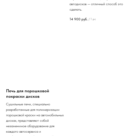
автодисков — отличный способ это
сделать.
14 900
руб.
/
1 pc
Печь для порошковой
покраски дисков
Сушильные печи, специально
разработанные для полимеризации
порошковой краски на автомобильных
дисках, представляют собой
незаменимое оборудование для
каждого автосервиса и