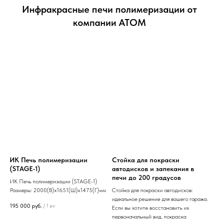
Инфракрасные печи полимеризации от
компании АТОМ
ИК Печь полимеризации
Стойка для покраски
(STAGE-1)
автодисков и запекания в
печи до 200 градусов
ИК Печь полимеризации (STAGE-1)
Размеры: 2000(В)х1651(Ш)х1475(Г)мм
Стойка для покраски автодисков:
идеальное решение для вашего гаража.
195 000
руб.
/
1 pc
Если вы хотите восстановить их
первоначальный вид, покраска