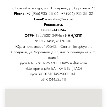
г. Санкт-Петербург, пос. Саперный, ул. Дорожная 23
Phone:
+7 (966) 935-38-66 ; +7 (966) 935-38-02
Email:
easyatom@mail.ru
Реквизиты:
ООО «АТОМ»
ОГРН
1227800134946 ;
ИНН/КПП
7817123468/781701001
Юр. и почт. адрес:196643, г. Санкт-Петербург, п.
Саперный, ул. Дорожная, д.23, лит. Б, помещение 2 Н,
офис 1.
р/сч 40702810226320000489 в Филиале
«Центральный» БАНКА ВТБ (ПАО)
к/сч 30101810145250000411
БИК 044525411