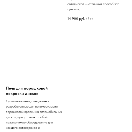
автодисков — отличный способ это
сделать.
14 900
руб.
/
1 pc
Печь для порошковой
покраски дисков
Сушильные печи, специально
разработанные для полимеризации
порошковой краски на автомобильных
дисках, представляют собой
незаменимое оборудование для
каждого автосервиса и