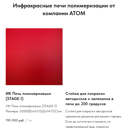
Инфракрасные печи полимеризации от
компании АТОМ
ИК Печь полимеризации
Стойка для покраски
(STAGE-1)
автодисков и запекания в
печи до 200 градусов
ИК Печь полимеризации (STAGE-1)
Размеры: 2000(В)х1651(Ш)х1475(Г)мм
Стойка для покраски автодисков:
идеальное решение для вашего гаража.
195 000
руб.
/
1 pc
Если вы хотите восстановить их
первоначальный вид, покраска