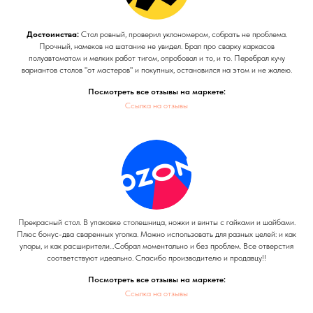
Достоинства:
Стол ровный, проверил уклономером, собрать не проблема.
Прочный, намеков на шатание не увидел. Брал про сварку каркасов
полуавтоматом и мелких работ тигом, опробовал и то, и то. Перебрал кучу
вариантов столов "от мастеров" и покупных, остановился на этом и не жалею.
Посмотреть все отзывы на маркете:
Ссылка на отзывы
Прекрасный стол. В упаковке столешница, ножки и винты с гайками и шайбами.
Плюс бонус-два сваренных уголка. Можно использовать для разных целей: и как
упоры, и как расширители…Собрал моментально и без проблем. Все отверстия
соответствуют идеально. Спасибо производителю и продавцу!!
Посмотреть все отзывы на маркете:
Ссылка на отзывы