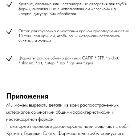
Круглые, овальные или нестандартные отверстия для труб и
формы, выполненные с использованием «плоской» или
«перпендикулярной» обработки
Отсек для грузовика с мостовым краном грузоподъемностью
10 тонн под крышей, чтобы ваши материалы оставались
чистыми и сухими
Форматы файлов обмена данными САПР *.STP, *.sldprt,
*.sldasm, *.x_t, *.step, *.stp, *.igs или *.iges
Приложения
Мы можем вырезать детали из всех распространенных
материалов со многими общими характеристиками и
нестандартной формой.
Некоторые передовые дизайнерские идеи включают в себя:
Крючки, Вкладки, Слоты, Формованные трубы радиусного