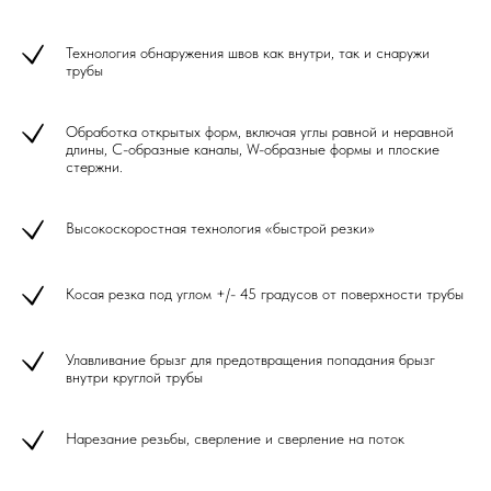
Технология обнаружения швов как внутри, так и снаружи
трубы
Обработка открытых форм, включая углы равной и неравной
длины, C-образные каналы, W-образные формы и плоские
стержни.
Высокоскоростная технология «быстрой резки»
Косая резка под углом +/- 45 градусов от поверхности трубы
Улавливание брызг для предотвращения попадания брызг
внутри круглой трубы
Нарезание резьбы, сверление и сверление на поток