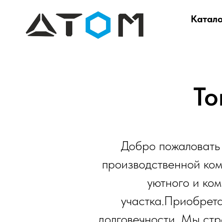
Катало
То
Добро пожаловать 
производственной ко
уютного и ком
участка.Приобрета
долговечности. Мы стр