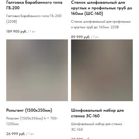
Галтовка Барабанного типа
Станок шлифовальный для
ГБ-200
круглых и профильных труб до
160мм (ШС-160)
Галтовка Барабанного типа ГБ-200
(220В)
Станок шлифовальный для профильных
и круглых труб до 160мм. 220В
189 900
руб.
/
1 pc
89 999
руб.
/
1 pc
Рольганг (1500х350мм)
Шлифовальный набор для
станка ЗС-160
Рольганг (1500х350мм) h = 700-
1200мм
Шлифовальный набор для станка
ЗС-160
26 999
руб.
/
1 pc