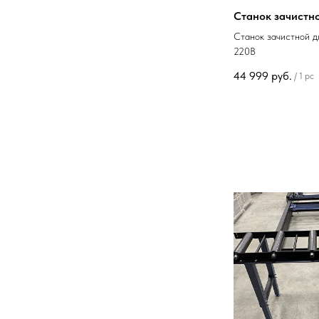
Станок зачистно
Станок зачистной д
220В
44 999
руб.
/
1 pc