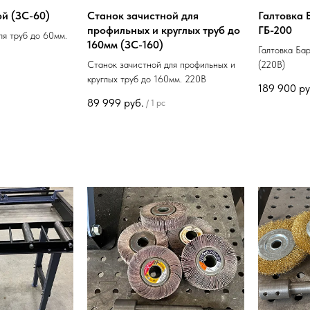
й (ЗС-60)
Станок зачистной для
Галтовка 
профильных и круглых труб до
ГБ-200
ля труб до 60мм.
160мм (ЗС-160)
Галтовка Ба
Станок зачистной для профильных и
(220В)
круглых труб до 160мм. 220В
189 900
ру
89 999
руб.
/
1 pc