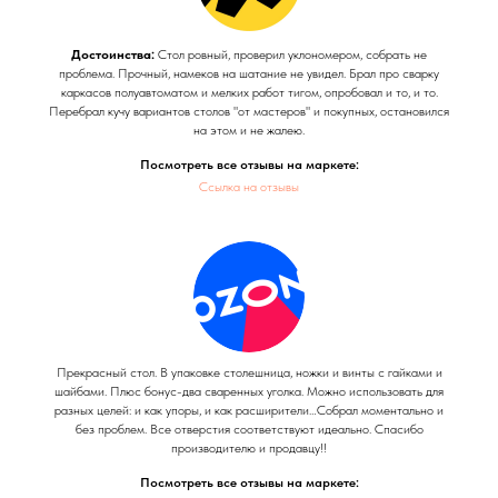
Достоинства:
Стол ровный, проверил уклономером, собрать не
проблема. Прочный, намеков на шатание не увидел. Брал про сварку
каркасов полуавтоматом и мелких работ тигом, опробовал и то, и то.
Перебрал кучу вариантов столов "от мастеров" и покупных, остановился
на этом и не жалею.
Посмотреть все отзывы на маркете:
Ссылка на отзывы
Прекрасный стол. В упаковке столешница, ножки и винты с гайками и
шайбами. Плюс бонус-два сваренных уголка. Можно использовать для
разных целей: и как упоры, и как расширители…Собрал моментально и
без проблем. Все отверстия соответствуют идеально. Спасибо
производителю и продавцу!!
Посмотреть все отзывы на маркете: