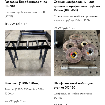
Галтовка Барабанного типа
Станок шлифовальный для
ГБ-200
круглых и профильных труб до
160мм (ШС-160)
Галтовка Барабанного типа ГБ-200
(220В)
Станок шлифовальный для профильных
и круглых труб до 160мм. 220В
189 900
руб.
/
1 pc
89 999
руб.
/
1 pc
Рольганг (1500х350мм)
Шлифовальный набор для
станка ЗС-160
Рольганг (1500х350мм) h = 700-
1200мм
Шлифовальный набор для станка
ЗС-160
26 999
руб.
/
1 pc