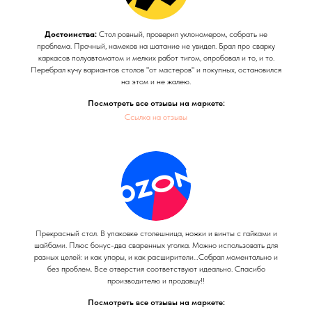
Достоинства:
Стол ровный, проверил уклономером, собрать не
проблема. Прочный, намеков на шатание не увидел. Брал про сварку
каркасов полуавтоматом и мелких работ тигом, опробовал и то, и то.
Перебрал кучу вариантов столов "от мастеров" и покупных, остановился
на этом и не жалею.
Посмотреть все отзывы на маркете:
Ссылка на отзывы
Прекрасный стол. В упаковке столешница, ножки и винты с гайками и
шайбами. Плюс бонус-два сваренных уголка. Можно использовать для
разных целей: и как упоры, и как расширители…Собрал моментально и
без проблем. Все отверстия соответствуют идеально. Спасибо
производителю и продавцу!!
Посмотреть все отзывы на маркете: