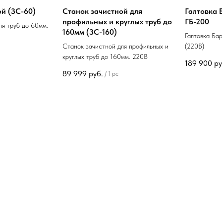
й (ЗС-60)
Станок зачистной для
Галтовка 
профильных и круглых труб до
ГБ-200
ля труб до 60мм.
160мм (ЗС-160)
Галтовка Ба
Станок зачистной для профильных и
(220В)
круглых труб до 160мм. 220В
189 900
ру
89 999
руб.
/
1 pc