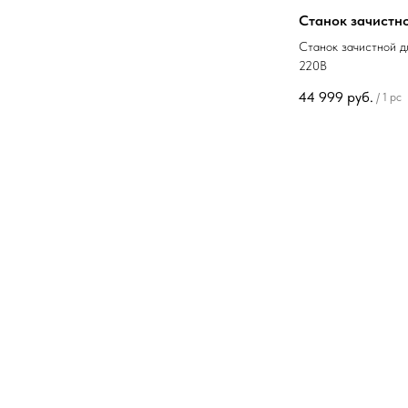
Станок зачистно
Станок зачистной д
220В
44 999
руб.
/
1 pc