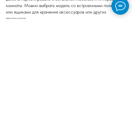
комнаты. Можно выбрать модель со встроенными полками
или ящиками для хранения аксессуаров или других
предметов.
Также стоит обратить внимание на материал изготовления.
Деревянная обувница добавит теплоты и уюта в помещение,
пластиковая будет легко чиститься, а металлическая –
прочная и долговечная.
При размещении обувницы с сиденьем следует учесть ее
функциональность. Она может стать отличным местом для
хранения обуви и аксессуаров, а также служить
дополнительным сиденьем в прихожей или спальне.
Важно учесть также эргономику размещения обувницы
Заключение: Преимущества и
рекомендации по использованию