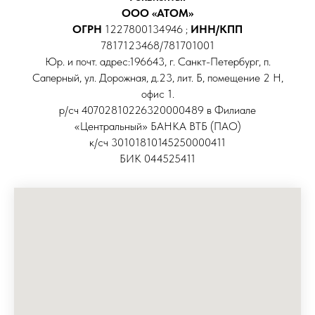
ООО «АТОМ»
ОГРН
1227800134946 ;
ИНН/КПП
7817123468/781701001
Юр. и почт. адрес:196643, г. Санкт-Петербург, п.
Саперный, ул. Дорожная, д.23, лит. Б, помещение 2 Н,
офис 1.
р/сч 40702810226320000489 в Филиале
«Центральный» БАНКА ВТБ (ПАО)
к/сч 30101810145250000411
БИК 044525411