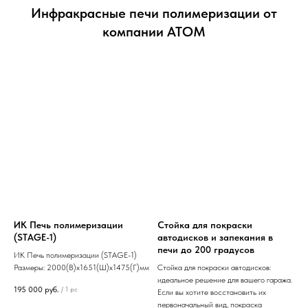
Инфракрасные печи полимеризации от
компании АТОМ
ИК Печь полимеризации
Стойка для покраски
(STAGE-1)
автодисков и запекания в
печи до 200 градусов
ИК Печь полимеризации (STAGE-1)
Размеры: 2000(В)х1651(Ш)х1475(Г)мм
Стойка для покраски автодисков:
идеальное решение для вашего гаража.
195 000
руб.
/
1 pc
Если вы хотите восстановить их
первоначальный вид, покраска