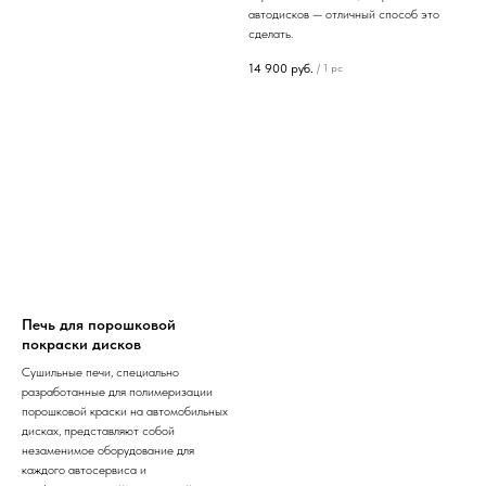
автодисков — отличный способ это
сделать.
14 900
руб.
/
1 pc
Печь для порошковой
покраски дисков
Сушильные печи, специально
разработанные для полимеризации
порошковой краски на автомобильных
дисках, представляют собой
незаменимое оборудование для
каждого автосервиса и