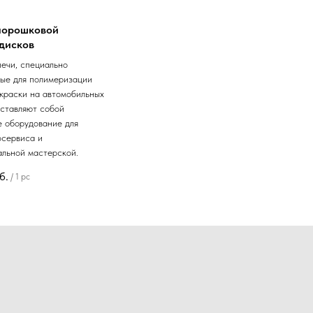
 порошковой
дисков
ечи, специально
ые для полимеризации
краски на автомобильных
дставляют собой
 оборудование для
осервиса и
льной мастерской.
б.
/
1 pc