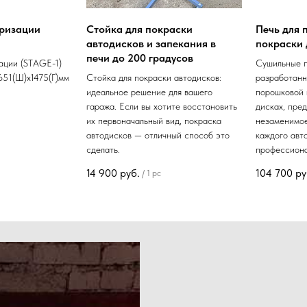
ризации
Стойка для покраски
Печь для
автодисков и запекания в
покраски 
печи до 200 градусов
ации (STAGE-1)
Сушильные п
651(Ш)х1475(Г)мм
Стойка для покраски автодисков:
разработанн
идеальное решение для вашего
порошковой 
гаража. Если вы хотите восстановить
дисках, пре
их первоначальный вид, покраска
незаменимое
автодисков — отличный способ это
каждого авт
сделать.
профессиона
14 900
руб.
104 700
ру
/
1 pc