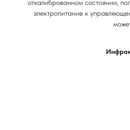
откалиброванном состоянии, по
электропитание к управляющем
может
Инфрак