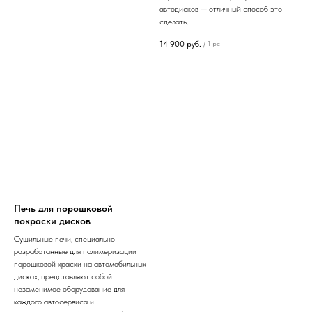
автодисков — отличный способ это
сделать.
14 900
руб.
/
1 pc
Печь для порошковой
покраски дисков
Сушильные печи, специально
разработанные для полимеризации
порошковой краски на автомобильных
дисках, представляют собой
незаменимое оборудование для
каждого автосервиса и