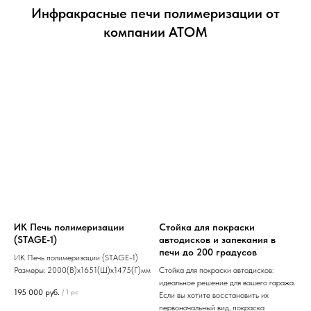
Инфракрасные печи полимеризации от
компании АТОМ
ИК Печь полимеризации
Стойка для покраски
(STAGE-1)
автодисков и запекания в
печи до 200 градусов
ИК Печь полимеризации (STAGE-1)
Размеры: 2000(В)х1651(Ш)х1475(Г)мм
Стойка для покраски автодисков:
идеальное решение для вашего гаража.
195 000
руб.
/
1 pc
Если вы хотите восстановить их
первоначальный вид, покраска