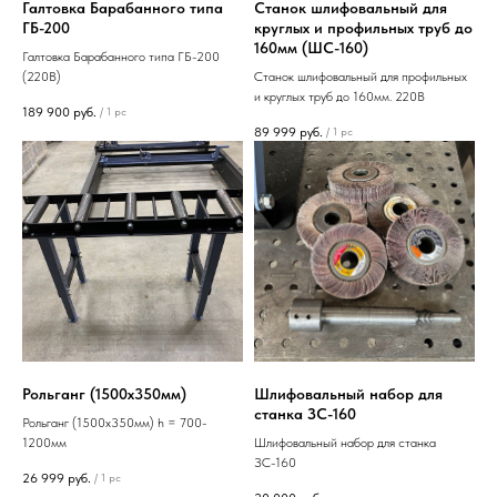
Галтовка Барабанного типа
Станок шлифовальный для
ГБ-200
круглых и профильных труб до
160мм (ШС-160)
Галтовка Барабанного типа ГБ-200
(220В)
Станок шлифовальный для профильных
и круглых труб до 160мм. 220В
189 900
руб.
/
1 pc
89 999
руб.
/
1 pc
Рольганг (1500х350мм)
Шлифовальный набор для
станка ЗС-160
Рольганг (1500х350мм) h = 700-
1200мм
Шлифовальный набор для станка
ЗС-160
26 999
руб.
/
1 pc