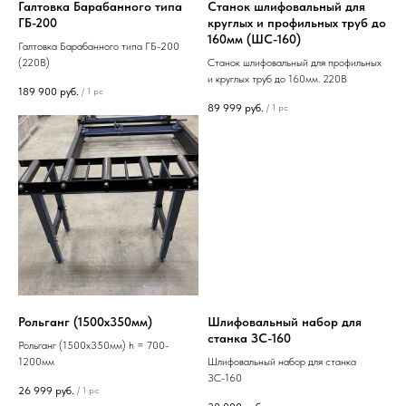
Галтовка Барабанного типа
Станок шлифовальный для
ГБ-200
круглых и профильных труб до
160мм (ШС-160)
Галтовка Барабанного типа ГБ-200
(220В)
Станок шлифовальный для профильных
и круглых труб до 160мм. 220В
189 900
руб.
/
1 pc
89 999
руб.
/
1 pc
Рольганг (1500х350мм)
Шлифовальный набор для
станка ЗС-160
Рольганг (1500х350мм) h = 700-
1200мм
Шлифовальный набор для станка
ЗС-160
26 999
руб.
/
1 pc