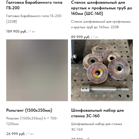
Галтовка Барабанного типа
Станок шлифовальный для
ГБ-200
круглых и профильных труб до
160мм (ШС-160)
Галтовка Барабанного типа ГБ-200
(220В)
Станок шлифовальный для профильных
и круглых труб до 160мм. 220В
189 900
руб.
/
1 pc
89 999
руб.
/
1 pc
Рольганг (1500х350мм)
Шлифовальный набор для
станка ЗС-160
Рольганг (1500х350мм) h = 700-
1200мм
Шлифовальный набор для станка
ЗС-160
26 999
руб.
/
1 pc