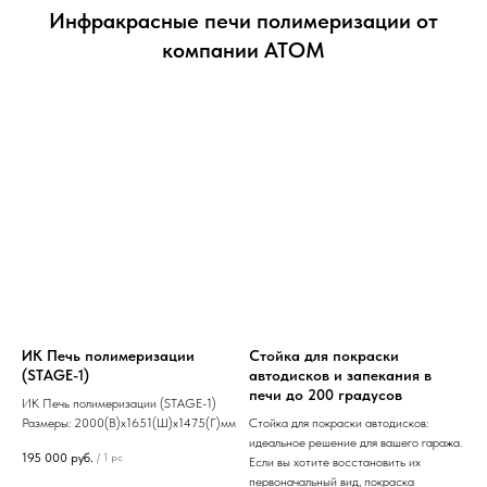
Инфракрасные печи полимеризации от
компании АТОМ
ИК Печь полимеризации
Стойка для покраски
(STAGE-1)
автодисков и запекания в
печи до 200 градусов
ИК Печь полимеризации (STAGE-1)
Размеры: 2000(В)х1651(Ш)х1475(Г)мм
Стойка для покраски автодисков:
идеальное решение для вашего гаража.
195 000
руб.
/
1 pc
Если вы хотите восстановить их
первоначальный вид, покраска