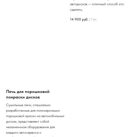
автодисков — отличный способ это
сделать.
14 900
руб.
/
1 pc
Печь для порошковой
покраски дисков
Сушильные печи, специально
разработанные для полимеризации
порошковой краски на автомобильных
дисках, представляют собой
незаменимое оборудование для
каждого автосервиса и