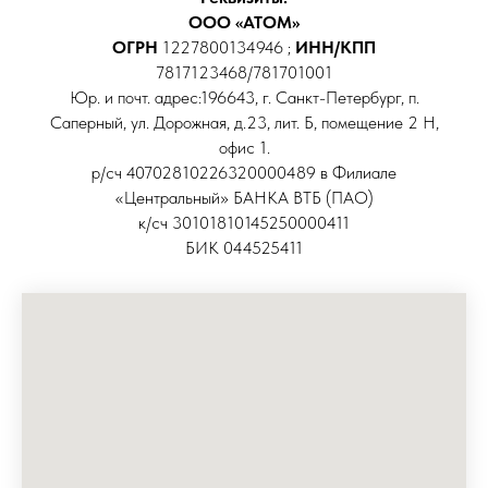
ООО «АТОМ»
ОГРН
1227800134946 ;
ИНН/КПП
7817123468/781701001
Юр. и почт. адрес:196643, г. Санкт-Петербург, п.
Саперный, ул. Дорожная, д.23, лит. Б, помещение 2 Н,
офис 1.
р/сч 40702810226320000489 в Филиале
«Центральный» БАНКА ВТБ (ПАО)
к/сч 30101810145250000411
БИК 044525411