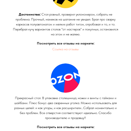
Достоинства:
Стол ровный, проверил уклономером, собрать не
проблема. Прочный, намеков на шатание не увидел. Брал про сварку
каркасов полуавтоматом и мелких работ тигом, опробовал и то, и то.
Перебрал кучу вариантов столов "от мастеров" и покупных, остановился
на этом и не жалею.
Посмотреть все отзывы на маркете:
Ссылка на отзывы
Прекрасный стол. В упаковке столешница, ножки и винты с гайками и
шайбами. Плюс бонус-два сваренных уголка. Можно использовать для
разных целей: и как упоры, и как расширители…Собрал моментально и
без проблем. Все отверстия соответствуют идеально. Спасибо
производителю и продавцу!!
Посмотреть все отзывы на маркете: